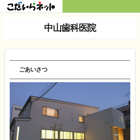
Skip
to
HOME
content
中山歯科医院
お知らせ
カテゴリーで探す
地図で探す
店名で探す
ごあいさつ
掲載店ブログ・ツイッター