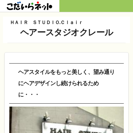
Skip
to
HOME
content
ＨＡＩＲ ＳＴＵＤＩＯ.Ｃｌａｉｒ
お知らせ
ヘアースタジオクレール
カテゴリーで探す
地図で探す
店名で探す
ヘアスタイルをもっと美しく、望み通り
掲載店ブログ・ツイッター
にヘアデザインし続けられるため
に・・・