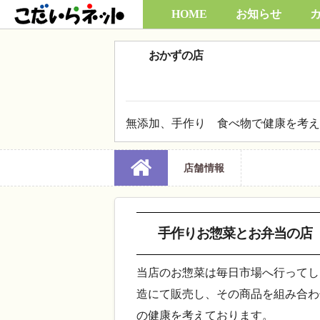
Skip
HOME
お知らせ
to
content
おかずの店
無添加、手作り 食べ物で健康を考え
店舗情報
手作りお惣菜とお弁当の店
当店のお惣菜は毎日市場へ行ってし
造にて販売し、その商品を組み合わ
の健康を考えております。