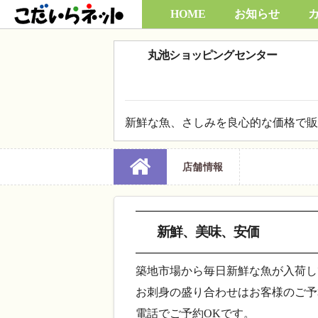
Skip
HOME
お知らせ
to
content
丸池ショッピングセンター
新鮮な魚、さしみを良心的な価格で販
店舗情報
新鮮、美味、安価
築地市場から毎日新鮮な魚が入荷し
お刺身の盛り合わせはお客様のご予
電話でご予約OKです。